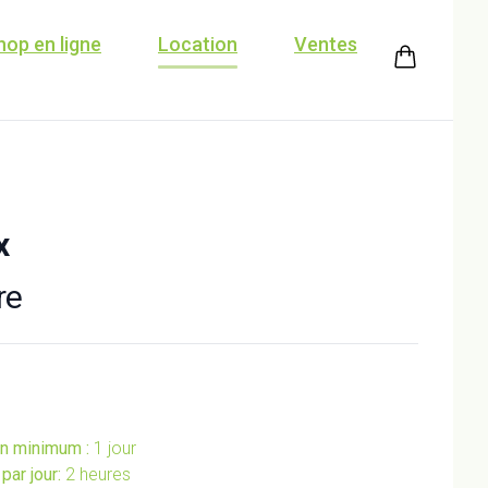
hop en ligne
Location
Ventes
x
re
on minimum :
1 jour
ar jour:
2 heures